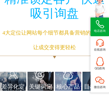
吸引询盘
电话咨询
4大定位让网站每个细节都具备营销的能力，
让成交变得更轻松
在线咨询
QQ咨询
差异化定
关键词定
核心产品
目标客户
微信咨询
位
位
定位
定位