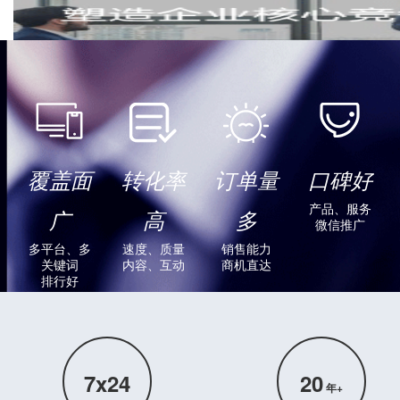
让客户信赖你
覆盖面
转化率
订单量
口碑好
我们懂客户
需要什么
产品、服务
广
高
多
微信推广
多平台、多
速度、质量
销售能力
关键词
内容、互动
商机直达
排行好
7x24
20
年+